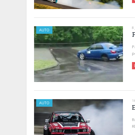
8
AUTO
P
p
1
AUTO
R
R