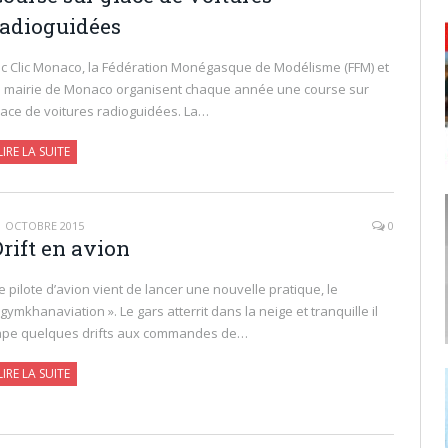
radioguidées
c Clic Monaco, la Fédération Monégasque de Modélisme (FFM) et
a mairie de Monaco organisent chaque année une course sur
lace de voitures radioguidées. La…
LIRE LA SUITE
1 OCTOBRE 2015
0
rift en avion
e pilote d’avion vient de lancer une nouvelle pratique, le
 gymkhanaviation ». Le gars atterrit dans la neige et tranquille il
ape quelques drifts aux commandes de…
LIRE LA SUITE