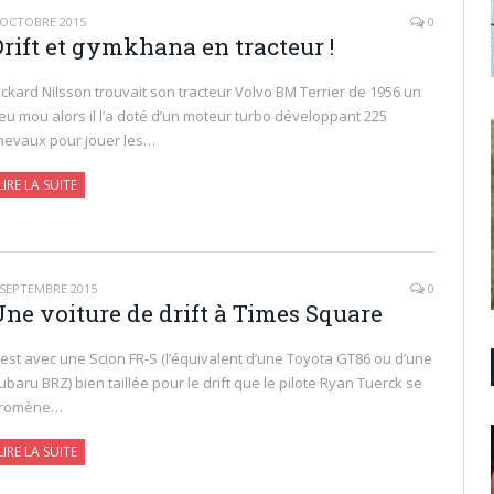
 OCTOBRE 2015
0
Drift et gymkhana en tracteur !
ickard Nilsson trouvait son tracteur Volvo BM Terrier de 1956 un
eu mou alors il l’a doté d’un moteur turbo développant 225
hevaux pour jouer les…
LIRE LA SUITE
 SEPTEMBRE 2015
0
Une voiture de drift à Times Square
’est avec une Scion FR-S (l’équivalent d’une Toyota GT86 ou d’une
ubaru BRZ) bien taillée pour le drift que le pilote Ryan Tuerck se
romène…
LIRE LA SUITE