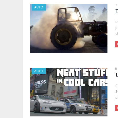
5
AUTO
R
p
c
8
AUTO
C
S
p