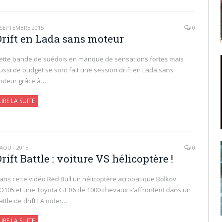
 SEPTEMBRE 2015
0
Drift en Lada sans moteur
ette bande de suédois en manque de sensations fortes mais
ussi de budget se sont fait une session drift en Lada sans
oteur grâce à…
LIRE LA SUITE
 AOÛT 2015
0
rift Battle : voiture VS hélicoptère !
ans cette vidéo Red Bull un hélicoptère acrobatique Bolkov
O105 et une Toyota GT 86 de 1000 chevaux s’affrontent dans un
attle de drift ! A noter…
LIRE LA SUITE