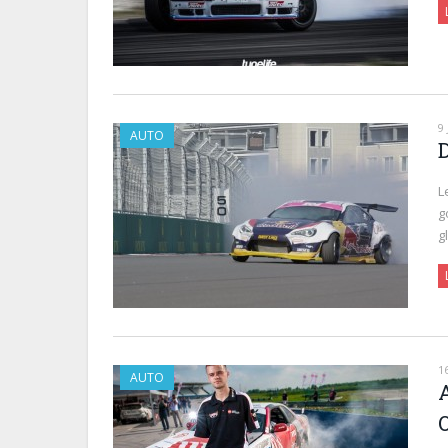
9
AUTO
D
L
g
g
1
AUTO
O