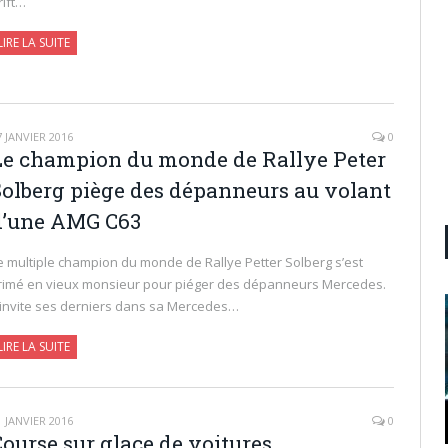
rift…
LIRE LA SUITE
7 JANVIER 2016
0
Le champion du monde de Rallye Peter
Solberg piège des dépanneurs au volant
d’une AMG C63
e multiple champion du monde de Rallye Petter Solberg s’est
rimé en vieux monsieur pour piéger des dépanneurs Mercedes.
l invite ses derniers dans sa Mercedes…
LIRE LA SUITE
1 JANVIER 2016
0
Course sur glace de voitures