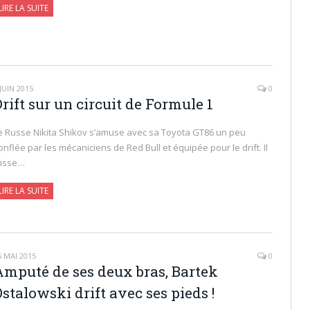
LIRE LA SUITE
 JUIN 2015
0
rift sur un circuit de Formule 1
e Russe Nikita Shikov s’amuse avec sa Toyota GT86 un peu
onflée par les mécaniciens de Red Bull et équipée pour le drift. Il
lisse…
LIRE LA SUITE
6 MAI 2015
0
Amputé de ses deux bras, Bartek
stalowski drift avec ses pieds !