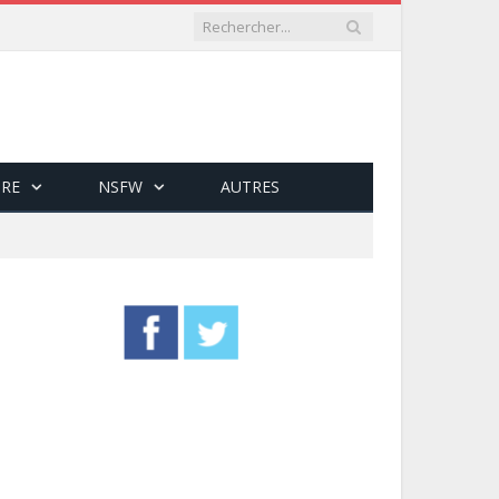
RE
NSFW
AUTRES