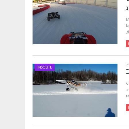
M
l
g
2
INSOLITE
D
C
«
t