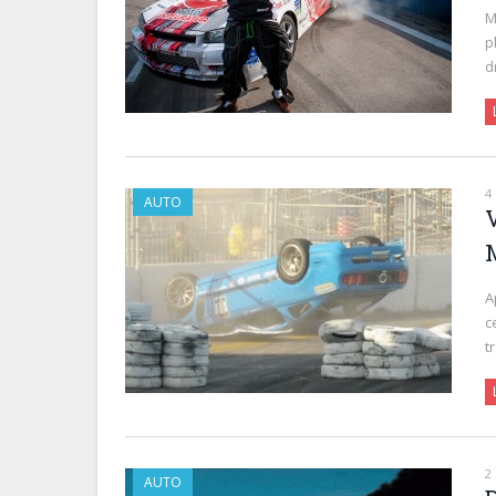
M
p
d
4
AUTO
V
A
c
t
2
AUTO