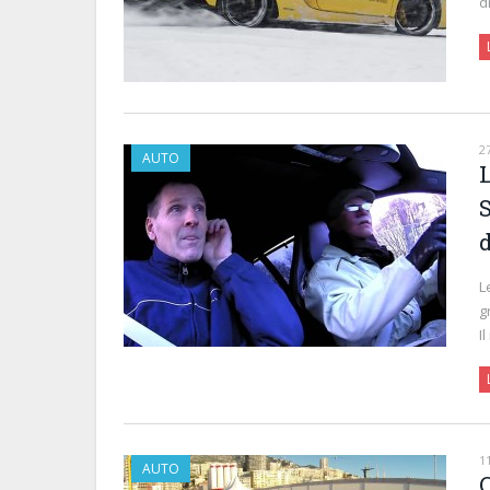
d
2
AUTO
L
g
I
1
AUTO