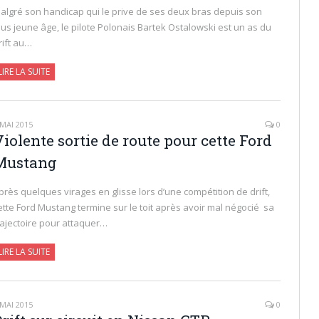
algré son handicap qui le prive de ses deux bras depuis son
lus jeune âge, le pilote Polonais Bartek Ostalowski est un as du
rift au…
LIRE LA SUITE
 MAI 2015
0
iolente sortie de route pour cette Ford
Mustang
près quelques virages en glisse lors d’une compétition de drift,
ette Ford Mustang termine sur le toit après avoir mal négocié sa
rajectoire pour attaquer…
LIRE LA SUITE
 MAI 2015
0