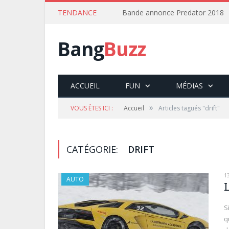
TENDANCE
Bande annonce Predator 2018
Bang
Buzz
ACCUEIL
FUN
MÉDIAS
»
VOUS ÊTES ICI :
Accueil
Articles tagués "drift"
CATÉGORIE:
DRIFT
1
AUTO
S
q