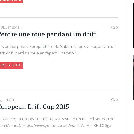
 JUILLET 2015
0
Perdre une roue pendant un drift
as de bol pour ce propriétaire de Subaru Impreza qui, durant un
etit drift, perd sa roue en tapant un trottoir.
LIRE LA SUITE
6 JUIN 2015
0
European Drift Cup 2015
ésumé de l’European Drift Cup 2015 sur le circuit de l’Anneau du
hin (Alsace). https://www.youtube.com/watch?v=ATqBHtLO0go