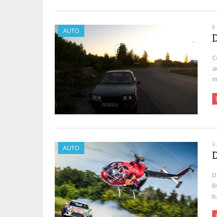
8
AUTO
C
a
m
6
AUTO
D
D
B
b