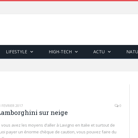
LIFESTYLE
HIGH-TECH
ACTU
NATU
3 FÉVRIER 2017
0
Lamborghini sur neige
i vous avez les moyens d’aller à Lavigno en Italie et surtout de
uoi payer un énorme chèque de caution, vous pouvez faire du