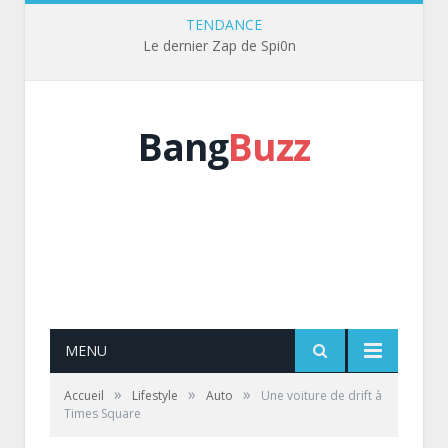
TENDANCE
Le dernier Zap de Spi0n
Bang
Buzz
MENU
»
»
»
Accueil
Lifestyle
Auto
Une voiture de drift à
Times Square