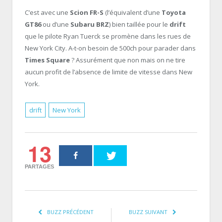
C’est avec une
Scion FR-S
(l’équivalent d’une
Toyota
GT86
ou d’une
Subaru BRZ
) bien taillée pour le
drift
que le pilote Ryan Tuerck se promène dans les rues de
New York City. A-t-on besoin de 500ch pour parader dans
Times Square
? Assurément que non mais on ne tire
aucun profit de l’absence de limite de vitesse dans New
York.
drift
New York
13
PARTAGES
BUZZ PRÉCÉDENT
BUZZ SUIVANT