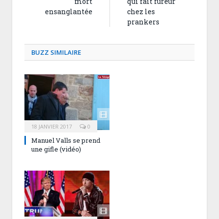
mort
qui fait fureur
ensanglantée
chez les
prankers
BUZZ SIMILAIRE
18 JANVIER 2017
0
Manuel Valls se prend
une gifle (vidéo)