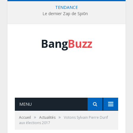
TENDANCE
Le dernier Zap de Spi0n
Bang
Buzz
MENU
»
»
Accueil
Actualités
Votons Sylvain Pierre Durif
aux élections 2017