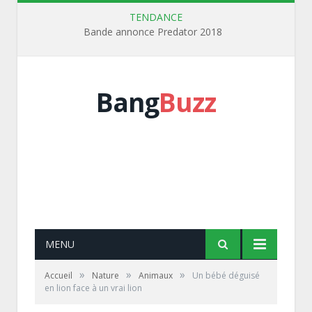
TENDANCE
Bande annonce Predator 2018
Bang
Buzz
MENU
»
»
»
Accueil
Nature
Animaux
Un bébé déguisé
en lion face à un vrai lion