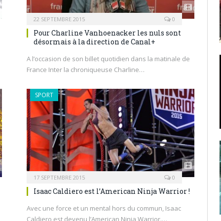
22 SEPTEMBRE 2015
0
Pour Charline Vanhoenacker les nuls sont
désormais à la direction de Canal+
A l’occasion de son billet quotidien dans la matinale de
France Inter la chroniqueuse Charline…
SPORT
17 SEPTEMBRE 2015
0
Isaac Caldiero est l’American Ninja Warrior !
Avec une force et un mental hors du commun, Isaac
Caldiero est devenu l’American Ninja Warrior.…