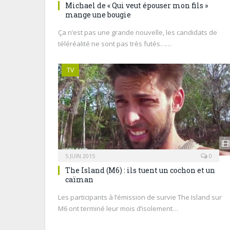
Michael de « Qui veut épouser mon fils »
mange une bougie
Ça n’est pas une grande nouvelle, les candidats de
téléréalité ne sont pas très futés……
TV
5 JUIN 2015
0
The Island (M6) : ils tuent un cochon et un
caïman
Les participants à l’émission de survie The Island sur
M6 ont terminé leur mois d’isolement…