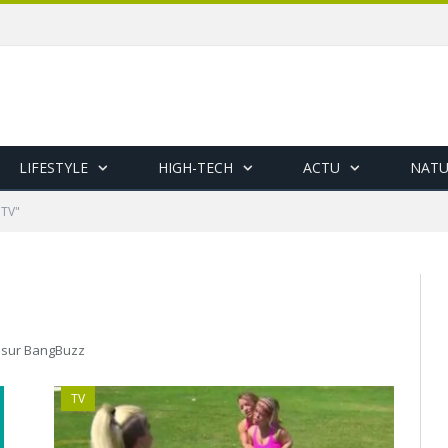
LIFESTYLE
HIGH-TECH
ACTU
NATU
"TV"
n sur BangBuzz
TV