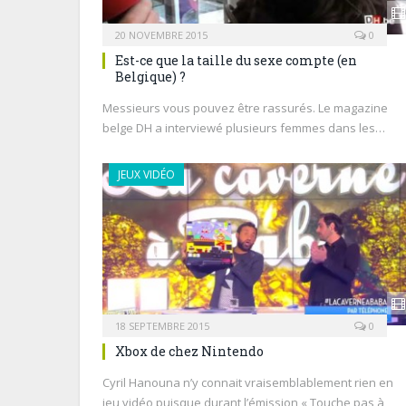
20 NOVEMBRE 2015
0
Est-ce que la taille du sexe compte (en
Belgique) ?
Messieurs vous pouvez être rassurés. Le magazine
belge DH a interviewé plusieurs femmes dans les…
JEUX VIDÉO
18 SEPTEMBRE 2015
0
Xbox de chez Nintendo
Cyril Hanouna n’y connait vraisemblablement rien en
jeu vidéo puisque durant l’émission « Touche pas à