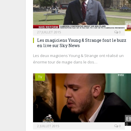
27 JUILLET 2015
0
Les magiciens Young & Strange font le buzz
en live sur Sky News
Les deux magiciens Young & Strange ont réalisé un
énorme tour de magie dans le dos…
TV
2 JUILLET 2015
0