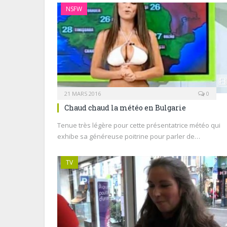
NSFW
21 MARS 2016
0
Chaud chaud la météo en Bulgarie
Tenue très légère pour cette présentatrice météo qui
exhibe sa généreuse poitrine pour parler de…
TV