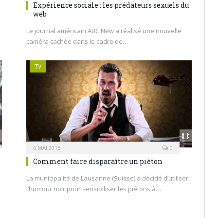
Expérience sociale : les prédateurs sexuels du
web
Le journal américain ABC New a réalisé une nouvelle
caméra cachée dans le cadre de…
TV
6 MAI 2015
0
Comment faire disparaître un piéton
La municipalité de Lausanne (Suisse) a décidé d’utiliser
l’humour noir pour sensibiliser les piétons à…