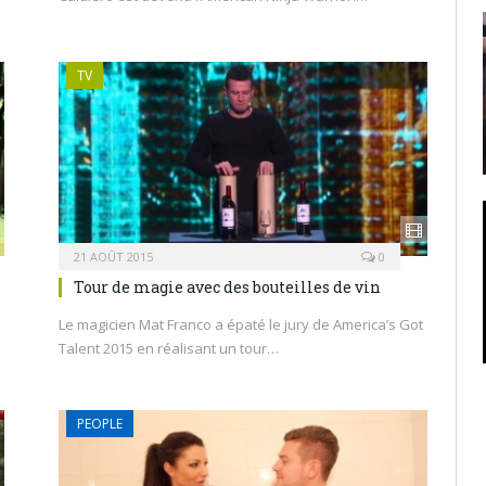
TV
21 AOÛT 2015
0
Tour de magie avec des bouteilles de vin
Le magicien Mat Franco a épaté le jury de America’s Got
Talent 2015 en réalisant un tour…
PEOPLE