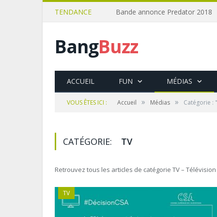
TENDANCE
Bande annonce Predator 2018
Bang
Buzz
ACCUEIL
FUN
MÉDIAS
»
»
VOUS ÊTES ICI :
Accueil
Médias
Catégorie : 
CATÉGORIE:
TV
Retrouvez tous les articles de catégorie TV – Télévisio
TV