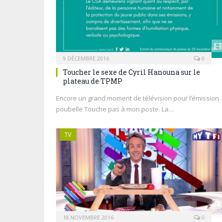
9 DÉCEMBRE 2016
0
Toucher le sexe de Cyril Hanouna sur le
plateau de TPMP
Encore un grand moment de télévision pour l’émission
poubelle Touche pas à mon poste. La…
TV
18 NOVEMBRE 2016
0