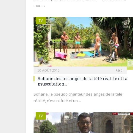
mon…
TV
30 AOÛT 2015
0
Sofiane des les anges de la télé réalité et la
musculation…
Sofiane, le pseudo chanteur des anges de la télé
réalité, n’est ni futé ni un…
TV