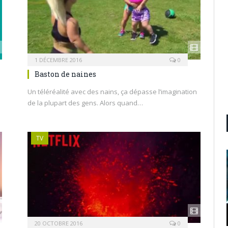
1 DÉCEMBRE 2016
0
Baston de naines
Un téléréalité avec des nains, ça dépasse l’imagination
de la plupart des gens. Alors quand…
TV
20 OCTOBRE 2016
0