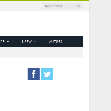
RE
NSFW
AUTRES