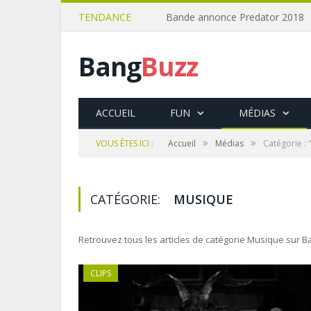
TENDANCE
Bande annonce Predator 2018
Bang
Buzz
ACCUEIL
FUN
MÉDIAS
»
»
VOUS ÊTES ICI :
Accueil
Médias
Catégorie :
CATÉGORIE:
MUSIQUE
Retrouvez tous les articles de catégorie Musique sur 
CLIPS