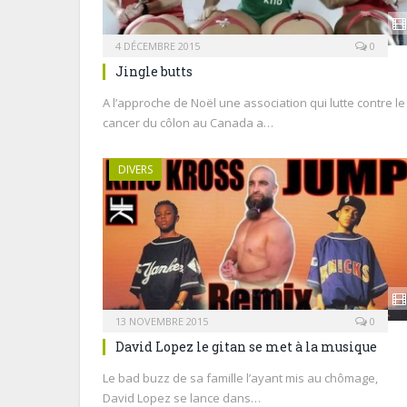
4 DÉCEMBRE 2015
0
Jingle butts
A l’approche de Noël une association qui lutte contre le
cancer du côlon au Canada a…
DIVERS
13 NOVEMBRE 2015
0
David Lopez le gitan se met à la musique
Le bad buzz de sa famille l’ayant mis au chômage,
David Lopez se lance dans…