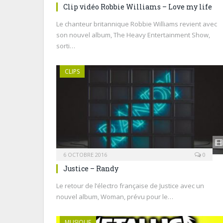
Clip vidéo Robbie Williams – Love my life
Le chanteur britannique Robbie Williams revient avec
son nouvel album, The Heavy Entertainment Show,
sorti…
CLIPS
6 OCTOBRE 2016
0
Justice – Randy
Le retour de l’électro française de Justice avec un
nouvel album, Woman, prévu pour le…
MUSIQUE