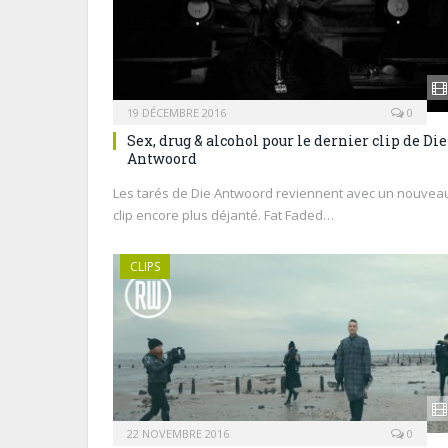
19 DÉCEMBRE 2016
0
Sex, drug & alcohol pour le dernier clip de Die
Antwoord
Les tarés de Die Antwoord reviennent avec un nouvea
clip encore plus déjanté. Fat Faded…
CLIPS
22 NOVEMBRE 2016
0