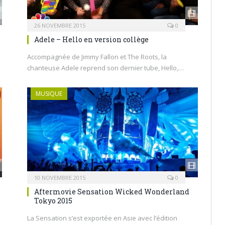
26 NOVEMBRE 2015
0
Adele – Hello en version collège
Accompagnée de Jimmy Fallon et The Roots, la
chanteuse Adele reprend son dernier tube, Hello,…
MUSIQUE
10 NOVEMBRE 2015
0
Aftermovie Sensation Wicked Wonderland
Tokyo 2015
La Sensation s’est exportée en Asie avec l’édition