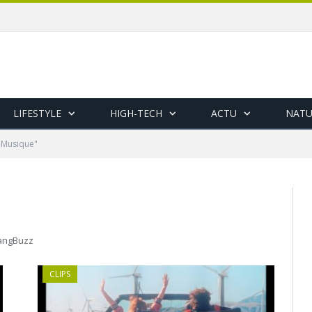
LIFESTYLE
HIGH-TECH
ACTU
NATU
 "Musique"
BangBuzz
CLIPS