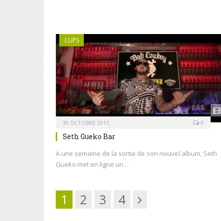
CLIPS
30 OCTOBRE 2015
0
Seth Gueko Bar
A une semaine de la sortie de son nouvel album, Seth
Gueko met en ligne un…
Suivant
1
2
3
4