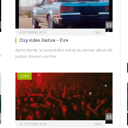
6 DÉCEMBRE 2016
0
Clip vidéo Justice – Fire
Après Randy, le second titre extrait du dernier album de
u
Justice, Woman, est Fire.
CLIPS
22 OCTOBRE 2016
0