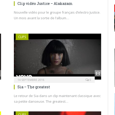
Clip vidéo Justice – Alakazam
Nouvelle vidéo pour le groupe français d’electro Justice.
Un mois avant la sortie de l’album…
CLIPS
14 SEPTEMBRE 2016
0
Sia – The greatest
Le retour de Sia dans un clip maintenant classique avec
sa petite danseuse. The greatest…
CLIPS