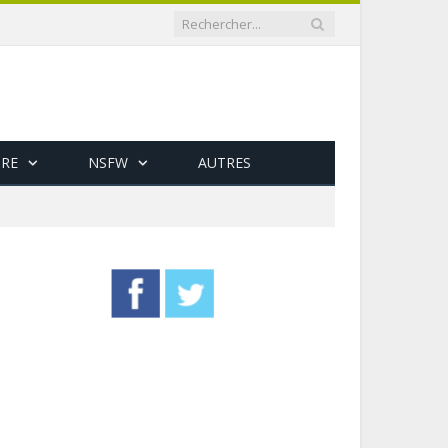
RE
NSFW
AUTRES