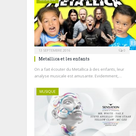
13 SEPTEMBRE 2016
0
Metallica et les enfants
On a fait écouter du Metallica à des enfants, leur
analyse musicale est amusante. Evidemment,…
MUSIQUE