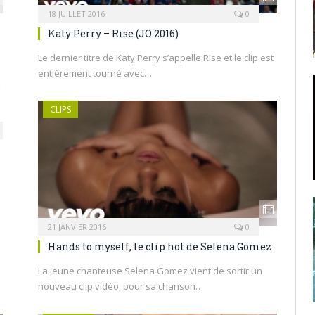
18 JUILLET 2016
0
Katy Perry – Rise (JO 2016)
Le dernier titre de Katy Perry s’appelle Rise et le clip est
entièrement tourné avec…
CLIPS
21 JANVIER 2016
0
Hands to myself, le clip hot de Selena Gomez
La jeune chanteuse Selena Gomez vient de sortir un
nouveau clip vidéo, pour sa chanson…