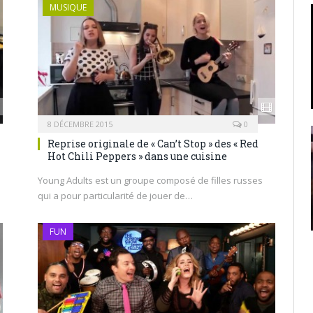
MUSIQUE
8 DÉCEMBRE 2015
0
Reprise originale de « Can’t Stop » des « Red
Hot Chili Peppers » dans une cuisine
Young Adults est un groupe composé de filles russes
qui a pour particularité de jouer de…
FUN