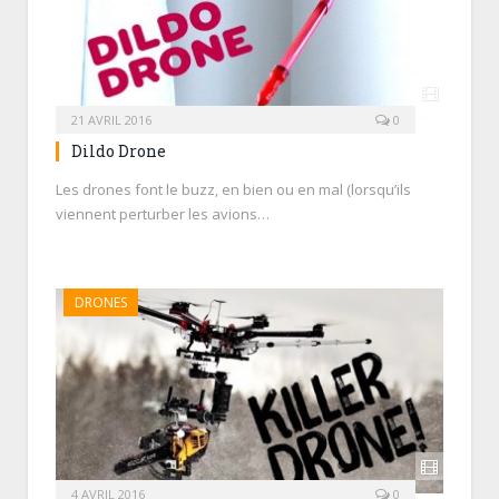
21 AVRIL 2016
0
Dildo Drone
Les drones font le buzz, en bien ou en mal (lorsqu’ils
viennent perturber les avions…
DRONES
4 AVRIL 2016
0