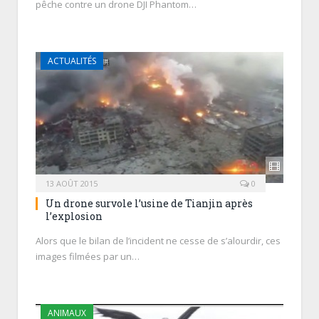
pêche contre un drone DJI Phantom…
ACTUALITÉS
13 AOÛT 2015
0
Un drone survole l’usine de Tianjin après
l’explosion
Alors que le bilan de l’incident ne cesse de s’alourdir, ces
images filmées par un…
ANIMAUX