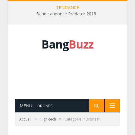
TENDANCE
Bande annonce Predator 2018
Bang
Buzz
MENU:
DRONES
»
»
Accueil
High-tech
Catégorie : "Drones"