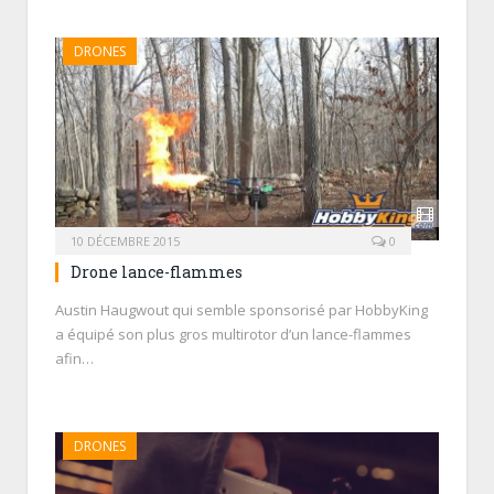
DRONES
10 DÉCEMBRE 2015
0
Drone lance-flammes
Austin Haugwout qui semble sponsorisé par HobbyKing
a équipé son plus gros multirotor d’un lance-flammes
afin…
DRONES