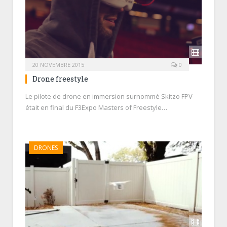
20 NOVEMBRE 2015
0
Drone freestyle
Le pilote de drone en immersion surnommé Skitzo FPV
était en final du F3Expo Masters of Freestyle…
DRONES