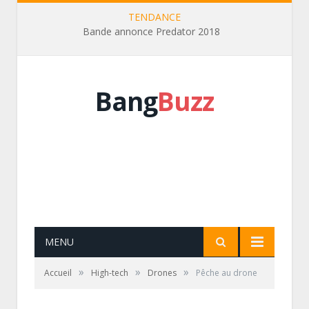
TENDANCE
Bande annonce Predator 2018
Bang
Buzz
MENU
»
»
»
Accueil
High-tech
Drones
Pêche au drone