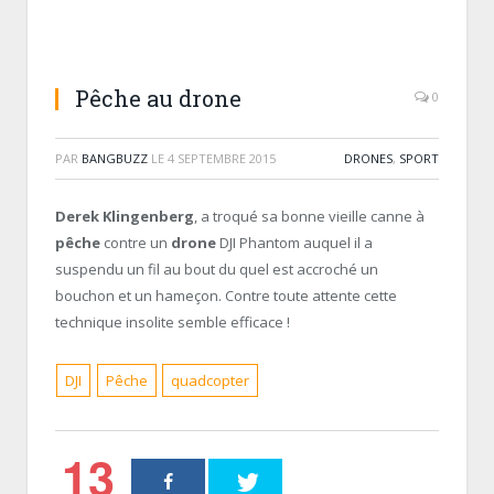
Pêche au drone
0
PAR
BANGBUZZ
LE
4 SEPTEMBRE 2015
DRONES
,
SPORT
Derek Klingenberg
, a troqué sa bonne vieille canne à
pêche
contre un
drone
DJI Phantom auquel il a
suspendu un fil au bout du quel est accroché un
bouchon et un hameçon. Contre toute attente cette
technique insolite semble efficace !
DJI
Pêche
quadcopter
13