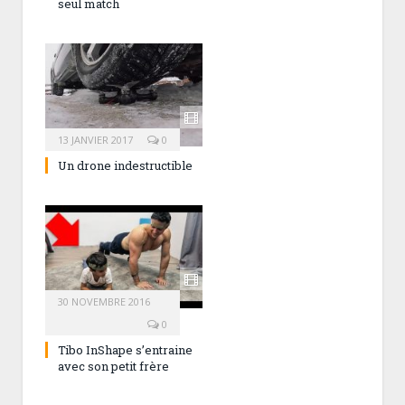
seul match
13 JANVIER 2017
0
Un drone indestructible
30 NOVEMBRE 2016
0
Tibo InShape s’entraine
avec son petit frère