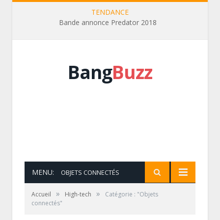
TENDANCE
Bande annonce Predator 2018
Bang
Buzz
MENU:
OBJETS CONNECTÉS
»
»
Accueil
High-tech
Catégorie : "Objets
connectés"