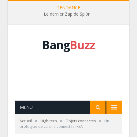
TENDANCE
Le dernier Zap de Spi0n
Bang
Buzz
MENU
»
»
»
Accueil
High-tech
Objets connectés
Un
prototype de cuisine connectée IKEA