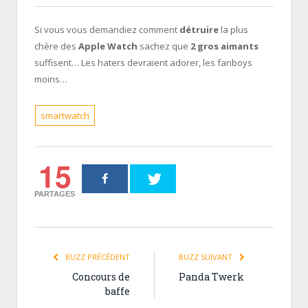
Si vous vous demandiez comment
détruire
la plus
chère des
Apple Watch
sachez que
2 gros aimants
suffisent… Les haters devraient adorer, les fanboys
moins…
smartwatch
15
PARTAGES
BUZZ PRÉCÉDENT
BUZZ SUIVANT
Concours de
Panda Twerk
baffe