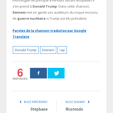
monologue de presque 8 minutes durant lesquelles il
s’en prend à
Donald Trump
. Dans cette chanson,
Eminem
met en garde ses auditeurs du risque encouru
de
guerre nucléaire
si Trump est élu président.
Paroles de la chanson traduites par Google
Translate
Donald Trump
Eminem
rap
6
PARTAGES
BUZZ PRÉCÉDENT
BUZZ SUIVANT
Stéphane
Nintendo