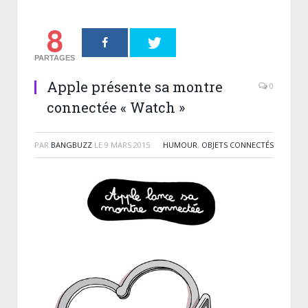
8
PARTAGES
Apple présente sa montre
0
connectée « Watch »
PAR
BANGBUZZ
LE
9 MARS 2015
HUMOUR
,
OBJETS CONNECTÉS