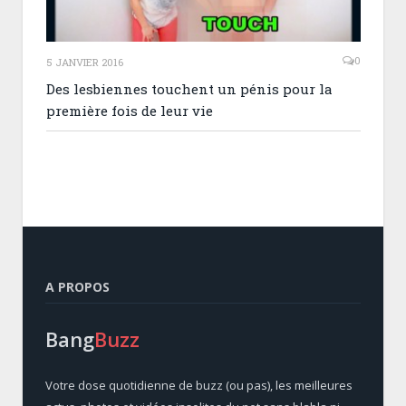
0
5 JANVIER 2016
Des lesbiennes touchent un pénis pour la
première fois de leur vie
A PROPOS
Bang
Buzz
Votre dose quotidienne de buzz (ou pas), les meilleures