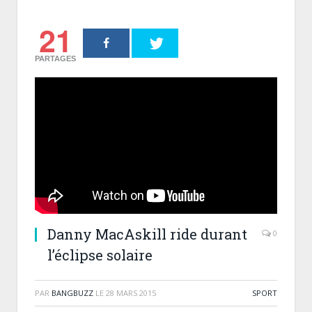
21
PARTAGES
Danny MacAskill ride durant
0
l’éclipse solaire
PAR
BANGBUZZ
LE
28 MARS 2015
SPORT