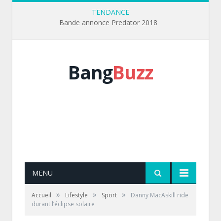
TENDANCE
Bande annonce Predator 2018
Bang
Buzz
MENU
»
»
»
Accueil
Lifestyle
Sport
Danny MacAskill ride
durant l’éclipse solaire