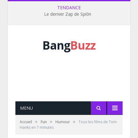
TENDANCE
Le dernier Zap de Spi0n
Bang
Buzz
MENU
»
»
»
Accueil
Fun
Humour
Tous les films de Tom
Hanks en 7 minutes