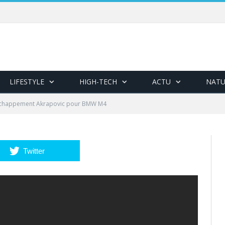
LIFESTYLE
HIGH-TECH
ACTU
NATU
chappement Akrapovic pour BMW M4
Twitter