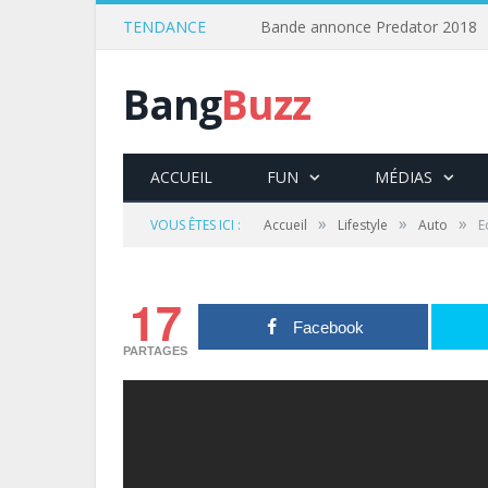
TENDANCE
Bande annonce Predator 2018
Bang
Buzz
ACCUEIL
FUN
MÉDIAS
»
»
»
VOUS ÊTES ICI :
Accueil
Lifestyle
Auto
E
17
Facebook
PARTAGES