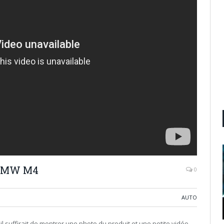
 BMW M4
0
AUTO
 suffirait de montrer une photo du produit et une petite vidéo