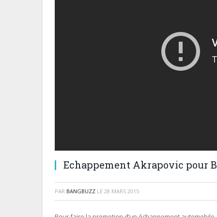
Echappement Akrapovic pour
PAR
BANGBUZZ
LE
28 MARS 2015
Pour faire la promotion d’un échappement automobile, il