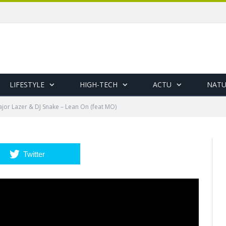
LIFESTYLE
HIGH-TECH
ACTU
NATU
jor Lazer & DJ Snake – Lean On (feat MO)
Twitter