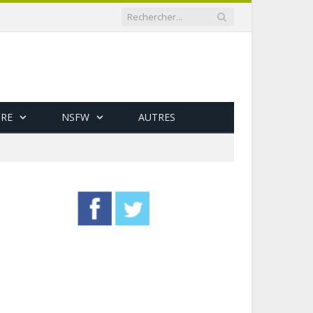
RE
NSFW
AUTRES