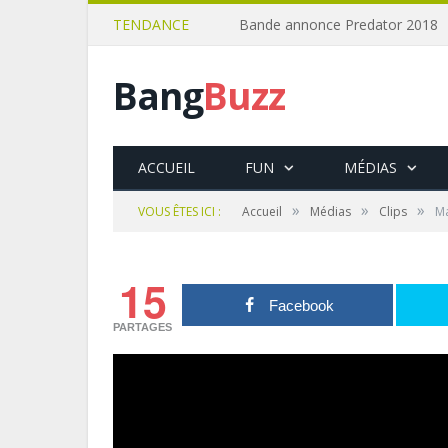
TENDANCE
Bande annonce Predator 2018
Bang
Buzz
ACCUEIL
FUN
MÉDIAS
»
»
»
VOUS ÊTES ICI :
Accueil
Médias
Clips
Ma
15
Facebook
PARTAGES