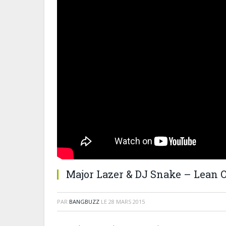
Major Lazer & DJ Snake – Lean O
PAR
BANGBUZZ
LE
28 MARS 2015