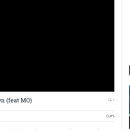
n (feat MO)
0
CLIPS