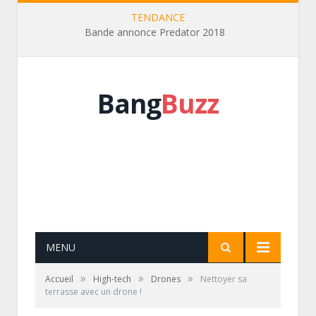
TENDANCE
Bande annonce Predator 2018
Bang
Buzz
MENU
»
»
»
Accueil
High-tech
Drones
Nettoyer sa
terrasse avec un drone !