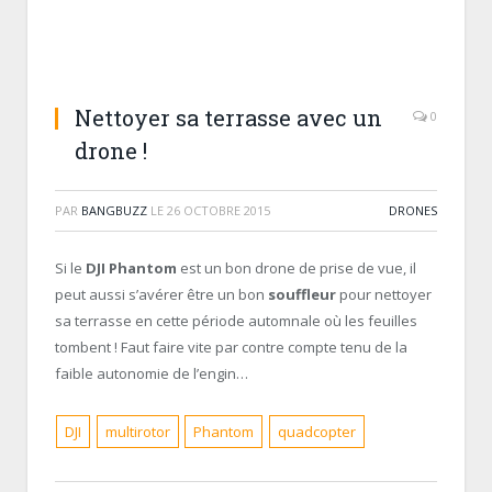
Nettoyer sa terrasse avec un
0
drone !
PAR
BANGBUZZ
LE
26 OCTOBRE 2015
DRONES
Si le
DJI Phantom
est un bon drone de prise de vue, il
peut aussi s’avérer être un bon
souffleur
pour nettoyer
sa terrasse en cette période automnale où les feuilles
tombent ! Faut faire vite par contre compte tenu de la
faible autonomie de l’engin…
DJI
multirotor
Phantom
quadcopter