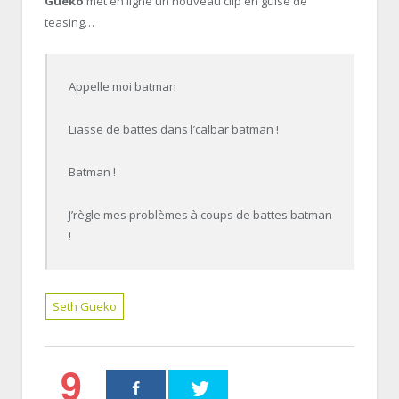
Gueko
met en ligne un nouveau clip en guise de
teasing…
Appelle moi batman
Liasse de battes dans l’calbar batman !
Batman !
J’règle mes problèmes à coups de battes batman
!
Seth Gueko
9