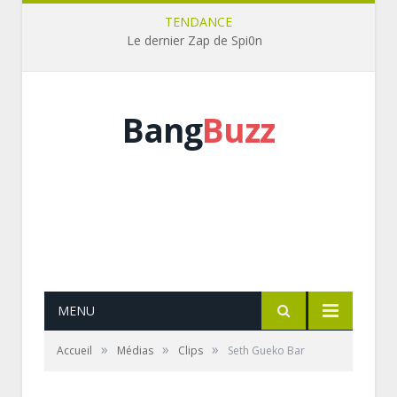
TENDANCE
Le dernier Zap de Spi0n
Bang
Buzz
MENU
»
»
»
Accueil
Médias
Clips
Seth Gueko Bar