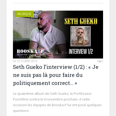
MUSIQUE
23 OCTOBRE 2015
0
Seth Gueko l’interview (1/2) : « Je
ne suis pas là pour faire du
politiquement correct… »
Le quatrième album de Seth Gueko, le Professeur
Punchline sortira le 6 novembre prochain. A cette
occasion les équipes de Booska-P lui ont posé quelques
questions.