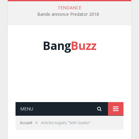
TENDANCE
Bande annonce Predator 2018
Bang
Buzz
MENU
»
Accueil
Articles tagués "Seth Gueko"