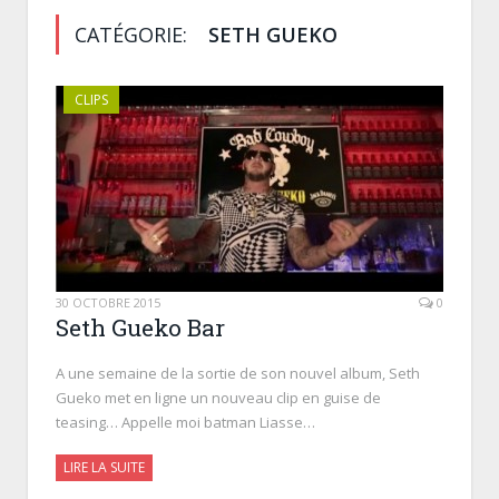
CATÉGORIE:
SETH GUEKO
CLIPS
30 OCTOBRE 2015
0
Seth Gueko Bar
A une semaine de la sortie de son nouvel album, Seth
Gueko met en ligne un nouveau clip en guise de
teasing… Appelle moi batman Liasse…
LIRE LA SUITE