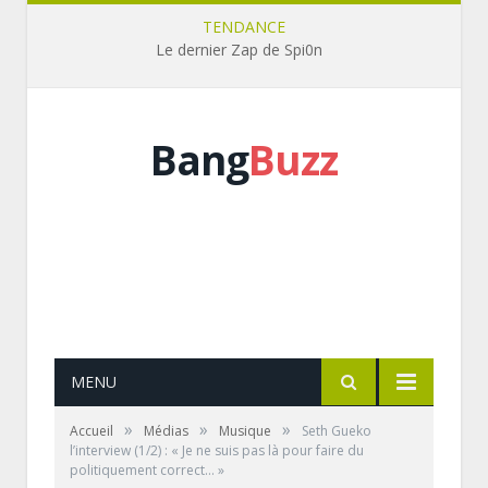
TENDANCE
Le dernier Zap de Spi0n
Bang
Buzz
MENU
»
»
»
Accueil
Médias
Musique
Seth Gueko
l’interview (1/2) : « Je ne suis pas là pour faire du
politiquement correct… »