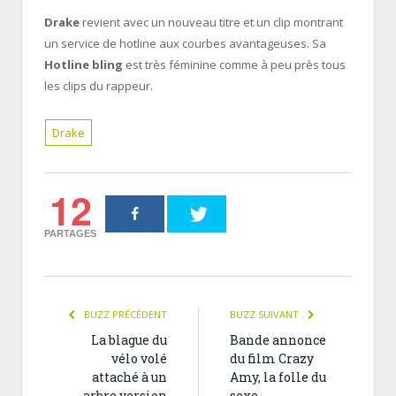
Drake
revient avec un nouveau titre et un clip montrant
un service de hotline aux courbes avantageuses. Sa
Hotline bling
est très féminine comme à peu près tous
les clips du rappeur.
Drake
12
PARTAGES
BUZZ PRÉCÉDENT
BUZZ SUIVANT
La blague du
Bande annonce
vélo volé
du film Crazy
attaché à un
Amy, la folle du
arbre version
sexe