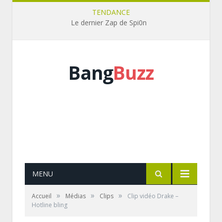
TENDANCE
Le dernier Zap de Spi0n
Bang
Buzz
MENU
»
»
»
Accueil
Médias
Clips
Clip vidéo Drake –
Hotline bling