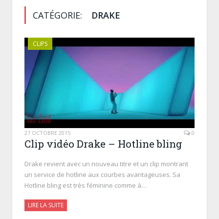
CATÉGORIE:
DRAKE
CLIPS
27 OCTOBRE 2015
0
Clip vidéo Drake – Hotline bling
Drake revient avec un nouveau titre et un clip montrant
un service de hotline aux courbes avantageuses. Sa
Hotline bling est très féminine comme à…
LIRE LA SUITE