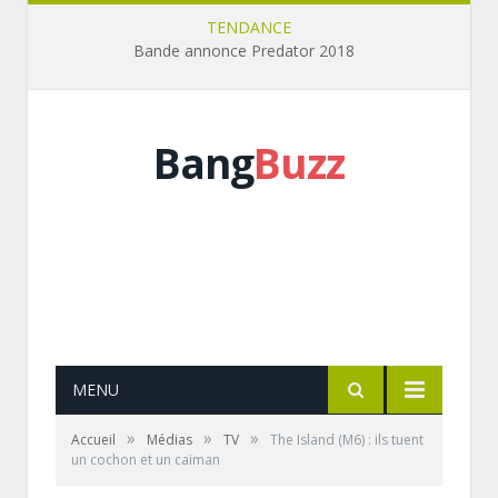
TENDANCE
Bande annonce Predator 2018
Bang
Buzz
MENU
»
»
»
Accueil
Médias
TV
The Island (M6) : ils tuent
un cochon et un caïman