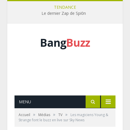
TENDANCE
Le dernier Zap de Spi0n
Bang
Buzz
MENU
»
»
»
Accueil
Médias
TV
Les magiciens Young &
Strange font le buzz en live sur Sky News