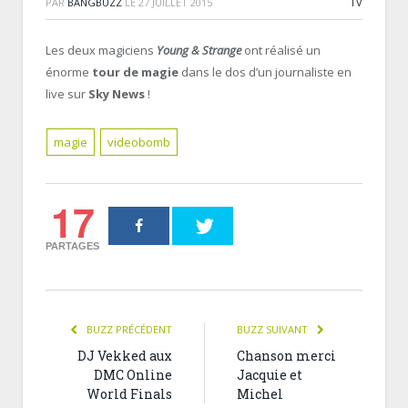
PAR
BANGBUZZ
LE
27 JUILLET 2015
TV
Les deux magiciens
Young & Strange
ont réalisé un
énorme
tour de magie
dans le dos d’un journaliste en
live sur
Sky News
!
magie
videobomb
17
PARTAGES
BUZZ PRÉCÉDENT
BUZZ SUIVANT
DJ Vekked aux
Chanson merci
DMC Online
Jacquie et
World Finals
Michel