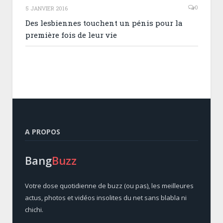
0
5 JANVIER 2016
Des lesbiennes touchent un pénis pour la
première fois de leur vie
A PROPOS
Bang
Buzz
Votre dose quotidienne de buzz (ou pas), les meilleures
actus, photos et vidéos insolites du net sans blabla ni
chichi.