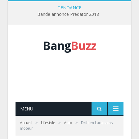
TENDANCE
Bande annonce Predator 2018
Bang
Buzz
MENU
»
»
»
Accueil
Lifestyle
Auto
Drift en Lada sans
moteur