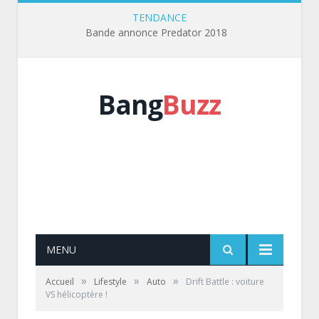
TENDANCE
Bande annonce Predator 2018
Bang
Buzz
MENU
»
»
»
Accueil
Lifestyle
Auto
Drift Battle : voiture
VS hélicoptère !