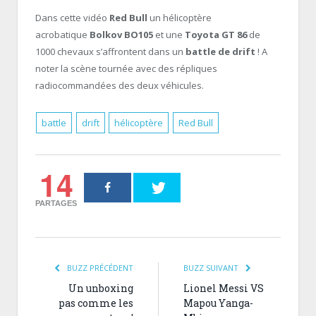
Dans cette vidéo
Red Bull
un hélicoptère
acrobatique
Bolkov BO105
et une
Toyota GT 86
de
1000 chevaux s’affrontent dans un
battle de drift
! A
noter la scène tournée avec des répliques
radiocommandées des deux véhicules.
battle
drift
hélicoptère
Red Bull
14
PARTAGES
BUZZ PRÉCÉDENT
BUZZ SUIVANT
Un unboxing
Lionel Messi VS
pas comme les
Mapou Yanga-