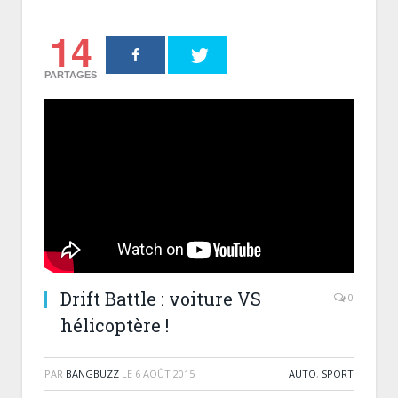
14
PARTAGES
Drift Battle : voiture VS
0
hélicoptère !
PAR
BANGBUZZ
LE
6 AOÛT 2015
AUTO
,
SPORT