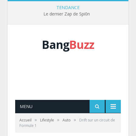
TENDANCE
Le dernier Zap de Spi0n
Bang
Buzz
MENU
»
»
»
Accueil
Lifestyle
Auto
Drift sur un circuit de
Formule 1