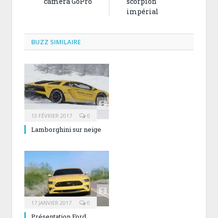
caméra GoPro
scorpion
impérial
BUZZ SIMILAIRE
13 FÉVRIER 2017
0
Lamborghini sur neige
17 JANVIER 2017
0
Présentation Ford