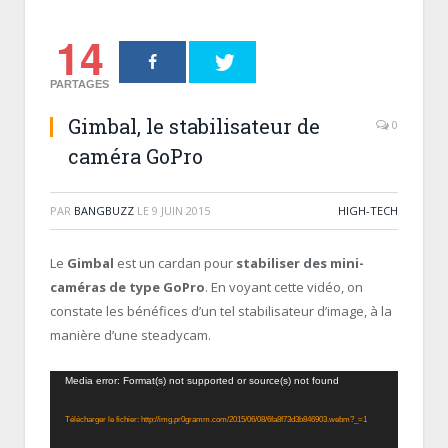
14
PARTAGES
Gimbal, le stabilisateur de
0
caméra GoPro
PAR
BANGBUZZ
LE
9 JUIN 2015
HIGH-TECH
Le
Gimbal
est un cardan pour
stabiliser des mini-
caméras de type GoPro
. En voyant cette vidéo, on
constate les bénéfices d’un tel stabilisateur d’image, à la
manière d’une steadycam.
Lecteur
Media error: Format(s) not supported or source(s) not found
vidéo
Télécharger le fichier: http://img.pr0gramm.com/2015/06/08/6fa8f73d3b846903.webm?_=1