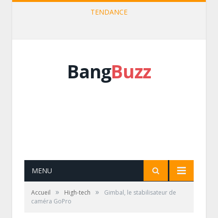
TENDANCE
Les imprimantes 3D Dagoma et Cyprien
Bang
Buzz
MENU
»
»
Accueil
High-tech
Gimbal, le stabilisateur de
caméra GoPro