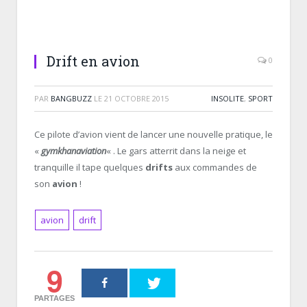
Drift en avion
0
PAR
BANGBUZZ
LE
21 OCTOBRE 2015
INSOLITE
,
SPORT
Ce pilote d’avion vient de lancer une nouvelle pratique, le
«
gymkhanaviation
« . Le gars atterrit dans la neige et
tranquille il tape quelques
drifts
aux commandes de
son
avion
!
avion
drift
9
PARTAGES