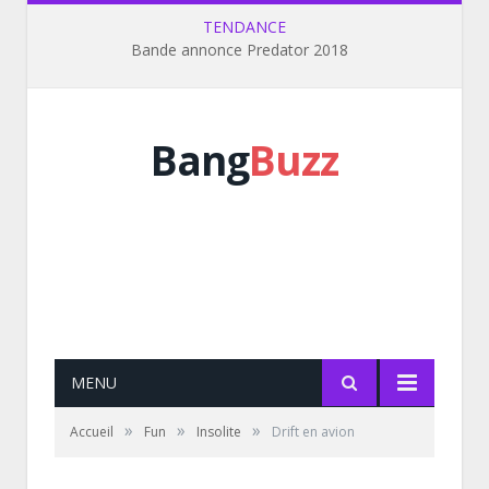
TENDANCE
Bande annonce Predator 2018
Bang
Buzz
MENU
»
»
»
Accueil
Fun
Insolite
Drift en avion