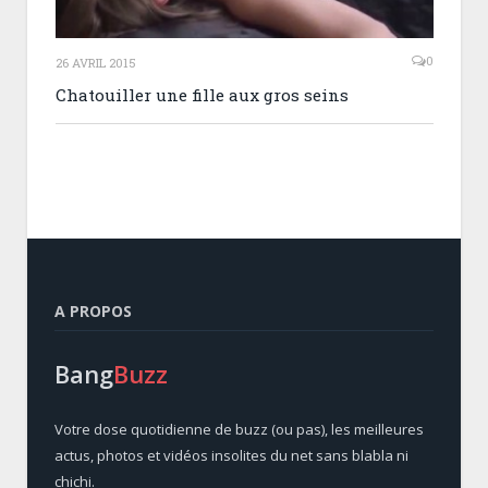
0
26 AVRIL 2015
Chatouiller une fille aux gros seins
A PROPOS
Bang
Buzz
Votre dose quotidienne de buzz (ou pas), les meilleures
actus, photos et vidéos insolites du net sans blabla ni
chichi.