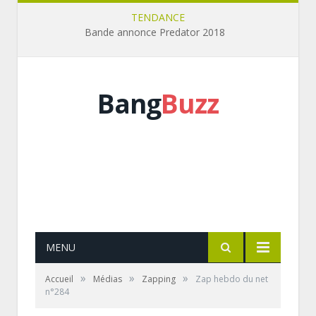
TENDANCE
Bande annonce Predator 2018
Bang
Buzz
MENU
»
»
»
Accueil
Médias
Zapping
Zap hebdo du net
n°284