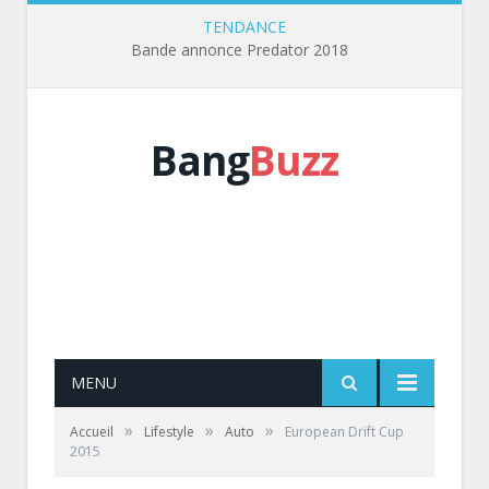
TENDANCE
Bande annonce Predator 2018
Bang
Buzz
MENU
»
»
»
Accueil
Lifestyle
Auto
European Drift Cup
2015