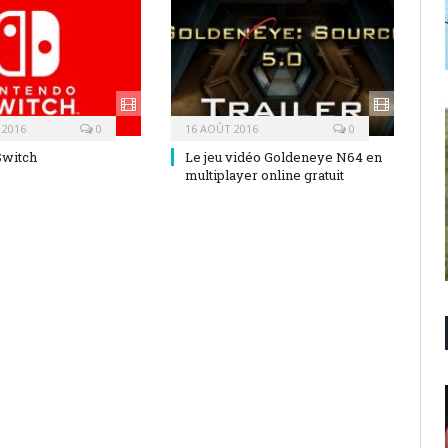
 2016
0
16 AOÛT 2016
0
Switch
Le jeu vidéo Goldeneye N64 en
multiplayer online gratuit