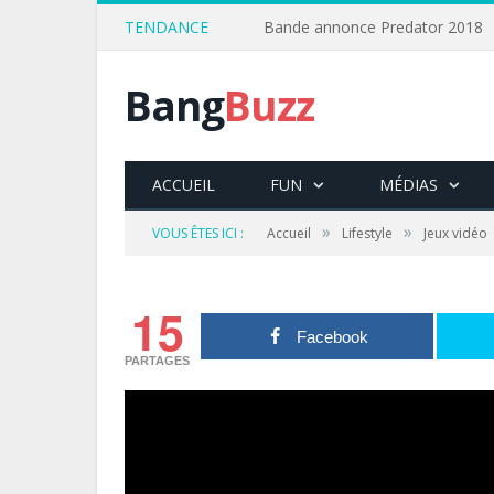
TENDANCE
Bande annonce Predator 2018
Bang
Buzz
ACCUEIL
FUN
MÉDIAS
»
»
VOUS ÊTES ICI :
Accueil
Lifestyle
Jeux vidéo
15
Facebook
PARTAGES