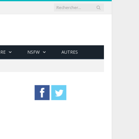
RE
NSFW
AUTRES