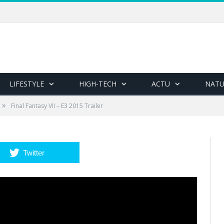
LIFESTYLE
HIGH-TECH
ACTU
NATU
»
Final Fantasy VII – E3 2015 Trailer
Twitter