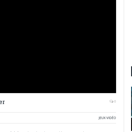
er
0
JEUX VIDÉO