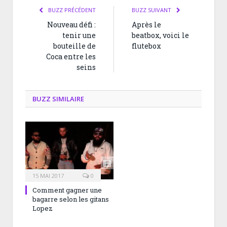
BUZZ PRÉCÉDENT
BUZZ SUIVANT
Nouveau défi :
Après le
tenir une
beatbox, voici le
bouteille de
flutebox
Coca entre les
seins
BUZZ SIMILAIRE
15 MAI 2017
0
Comment gagner une
bagarre selon les gitans
Lopez