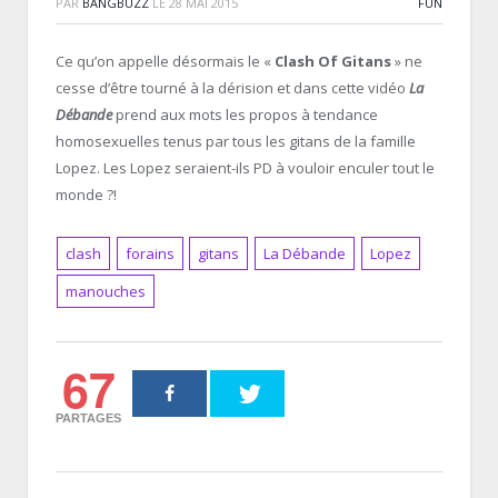
PAR
BANGBUZZ
LE
28 MAI 2015
FUN
Ce qu’on appelle désormais le «
Clash Of Gitans
» ne
cesse d’être tourné à la dérision et dans cette vidéo
La
Débande
prend aux mots les propos à tendance
homosexuelles tenus par tous les gitans de la famille
Lopez. Les Lopez seraient-ils PD à vouloir enculer tout le
monde ?!
clash
forains
gitans
La Débande
Lopez
manouches
67
PARTAGES