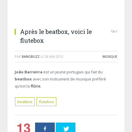
Après le beatbox, voici le
0
flutebox
PAR
BANGBUZZ
LE
28 MAI 2015
MUSIQUE
João Barreirra
est un jeune portugais qui fait du
beatbox
avec son instrument de musique préféré
qu’est la
flûte
.
beatbox
flutebox
13