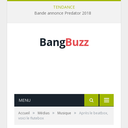
TENDANCE
Bande annonce Predator 2018
Bang
Buzz
MENU
»
»
»
Accueil
Médias
Musique
Après le beatbox,
voici le flutebox