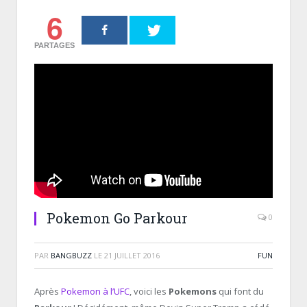
6
PARTAGES
Pokemon Go Parkour
0
PAR
BANGBUZZ
LE
21 JUILLET 2016
FUN
Après
Pokemon à l’UFC
, voici les
Pokemons
qui font du