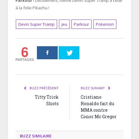
Parkour
! Décidément, même Devin Super Tramp a cédé
à la folie Pikachu !
Devin Super Tramp
jeu
Parkour
Pokemon
6
PARTAGES
BUZZ PRÉCÉDENT
BUZZ SUIVANT
Titty Trick
Cristiano
Shots
Ronaldo fait du
MMA contre
Conor Mc Gregor
BUZZ SIMILAIRE