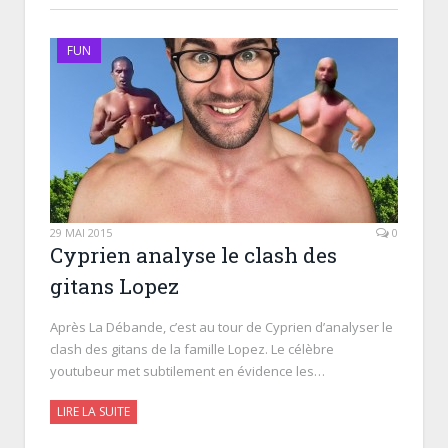
FUN
29 MAI 2015
0
Cyprien analyse le clash des
gitans Lopez
Après La Débande, c’est au tour de Cyprien d’analyser le
clash des gitans de la famille Lopez. Le célèbre
youtubeur met subtilement en évidence les…
LIRE LA SUITE