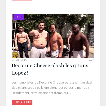
FUN
22 MAI 2015
0
Deconne Cheese clash les gitans
Lopez !
Les humoristes de Deconne Cheese se joignent au clash
des gitans Lopez et ils enculent tout et tout le monde !
Décidément, cette affaire est d’ampleur…
LIRE LA SUITE