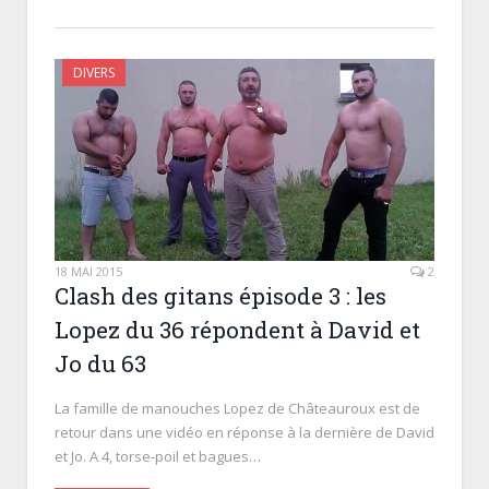
DIVERS
18 MAI 2015
2
Clash des gitans épisode 3 : les
Lopez du 36 répondent à David et
Jo du 63
La famille de manouches Lopez de Châteauroux est de
retour dans une vidéo en réponse à la dernière de David
et Jo. A 4, torse-poil et bagues…