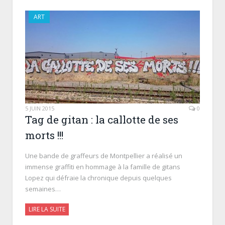
ART
5 JUIN 2015
0
Tag de gitan : la callotte de ses
morts !!!
Une bande de graffeurs de Montpellier a réalisé un
immense graffiti en hommage à la famille de gitans
Lopez qui défraie la chronique depuis quelques
semaines…
LIRE LA SUITE