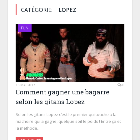
CATÉGORIE:
LOPEZ
FUN
15 MAI 2017
0
Comment gagner une bagarre
selon les gitans Lopez
Selon les gitans Lopez c’est le premier qui touche à la
mâchoire qui a gagné, quelque soit le poids ! Entre ça et
la méthode…