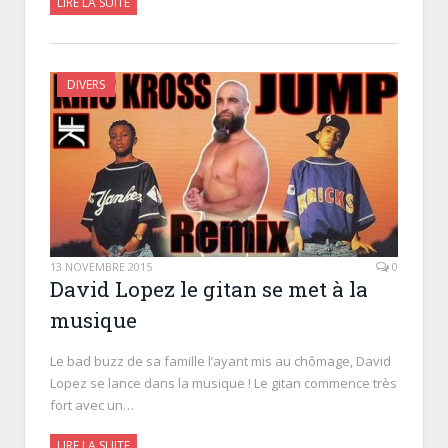
LIRE LA SUITE
DIVERS
13 NOVEMBRE 2015
0
David Lopez le gitan se met à la
musique
Le bad buzz de sa famille l’ayant mis au chômage, David
Lopez se lance dans la musique ! Le gitan commence très
fort avec un…
LIRE LA SUITE