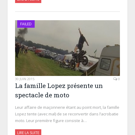
FAILED
30 JUIN 2015
0
La famille Lopez présente un
spectacle de moto
Leur affaire de maçonnerie étant au point mort, la famille
Lopez tente (avec mal) de se reconvertir dans l’acrobatie
moto. Leur première figure consiste à…
LIRE LA SUITE