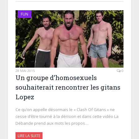
FUN
28 MAI 2015
0
Un groupe d’homosexuels
souhaiterait rencontrer les gitans
Lopez
Ce qu’on appelle désormais le « Clash Of Gitans » ne
cesse d’être tourné à la dérision et dans cette vidéo La
Débande prend aux mots les propos…
LIRE LA SUITE