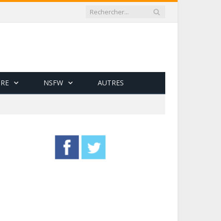
RE
NSFW
AUTRES