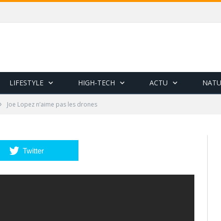
LIFESTYLE
HIGH-TECH
ACTU
NATU
»
Joe Lopez n’aime pas les drones
Twitter