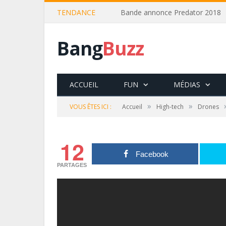
TENDANCE
Bande annonce Predator 2018
Bang
Buzz
ACCUEIL
FUN
MÉDIAS
»
»
VOUS ÊTES ICI :
Accueil
High-tech
Drones
12
Facebook
PARTAGES