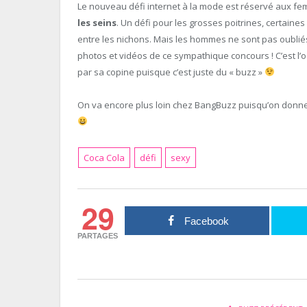
Le nouveau défi internet à la mode est réservé aux f
les seins
. Un défi pour les grosses poitrines, certaines 
entre les nichons. Mais les hommes ne sont pas oubliés
photos et vidéos de ce sympathique concours ! C’est l’o
par sa copine puisque c’est juste du « buzz »
On va encore plus loin chez BangBuzz puisqu’on donne de
Coca Cola
défi
sexy
29
Facebook
PARTAGES