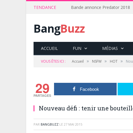
TENDANCE
Bande annonce Predator 2018
Bang
Buzz
ACCUEIL
FUN
MÉDIAS
»
»
»
VOUS ÊTES ICI :
Accueil
NSFW
HOT
Nouv
29
Facebook
PARTAGES
Nouveau défi : tenir une bouteill
PAR
BANGBUZZ
LE
27 MAI 2015