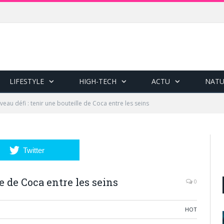
LIFESTYLE
HIGH-TECH
ACTU
NATU
eau défi : tenir une bouteille de Coca entre les seins
Twitter
e de Coca entre les seins
0
HOT