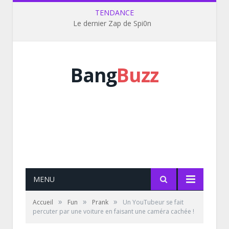
TENDANCE
Le dernier Zap de Spi0n
Bang
Buzz
MENU
»
»
»
Accueil
Fun
Prank
Un YouTubeur se fait
percuter par une voiture en faisant une caméra cachée !