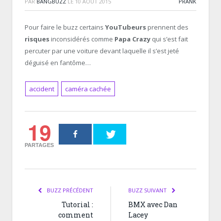
PAR
BANGBUZZ
LE
10 AOÛT 2015
PRANK
Pour faire le buzz certains
YouTubeurs
prennent des
risques
inconsidérés comme
Papa Crazy
qui s’est fait
percuter par une voiture devant laquelle il s’est jeté
déguisé en fantôme…
accident
caméra cachée
19
PARTAGES
BUZZ PRÉCÉDENT
BUZZ SUIVANT
Tutorial :
BMX avec Dan
comment
Lacey