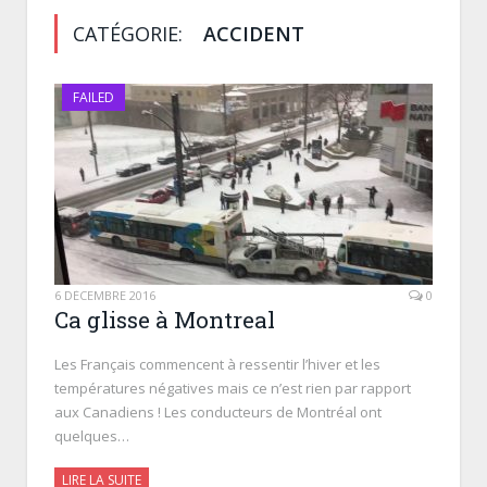
CATÉGORIE:
ACCIDENT
FAILED
6 DÉCEMBRE 2016
0
Ca glisse à Montreal
Les Français commencent à ressentir l’hiver et les
températures négatives mais ce n’est rien par rapport
aux Canadiens ! Les conducteurs de Montréal ont
quelques…
LIRE LA SUITE