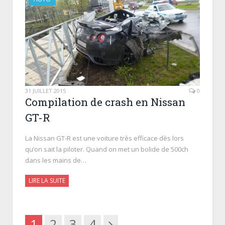
31 JUILLET 2015
0
Compilation de crash en Nissan
GT-R
La Nissan GT-R est une voiture très efficace dès lors
qu’on sait la piloter. Quand on met un bolide de 500ch
dans les mains de…
LIRE LA SUITE
Suivant
1
2
3
4