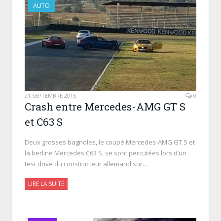
AUTO
21 SEPTEMBRE 2015
0
Crash entre Mercedes-AMG GT S
et C63 S
Deux grosses bagnoles, le coupé Mercedes-AMG GT S et
la berline Mercedes C63 S, se sont percutées lors d’un
test drive du constructeur allemand sur…
LIRE LA SUITE