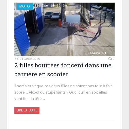
MOTO
5 OCTOBRE 2015
0
2 filles bourrées foncent dans une
barrière en scooter
Il semblerait que ces deux filles ne soient pas tout à fait
sobre… Alcool ou stupéfiants ? Quoi qu’il en soit elles
vont finir la tête…
LIRE LA SUITE