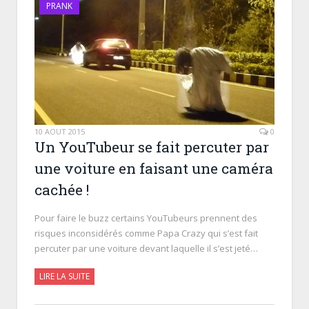
PRANK
10 AOÛT 2015
0
Un YouTubeur se fait percuter par
une voiture en faisant une caméra
cachée !
Pour faire le buzz certains YouTubeurs prennent des
risques inconsidérés comme Papa Crazy qui s’est fait
percuter par une voiture devant laquelle il s’est jeté…
LIRE LA SUITE