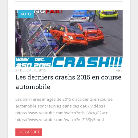
AUTO
27 DÉCEMBRE 2015
0
Les derniers crashs 2015 en course
automobile
Les dernières images de 2015 d’accidents en course
automobile sont réunies dans ces deux vidéos !
https://www.youtube.com/watch?v=hHWcvgE2wtc
https://www.youtube.com/watch?v=Zl3SJy5mckI
LIRE LA SUITE