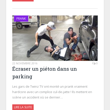
PRANK
22 NOVEMBRE 2016
0
Écraser un piéton dans un
parking
Les gars de Twinz TV ont monté un prank vraiment
hardcore avec un complice cul-de-jatte ! Ils mettent en
scène un accident où se dernier…
LIRE LA SUITE