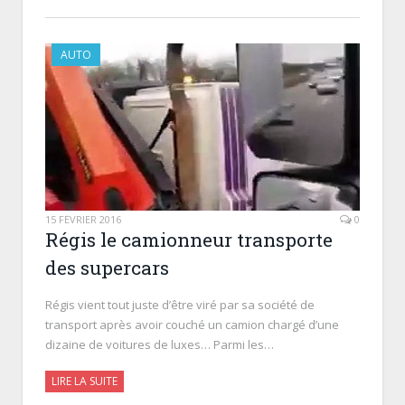
AUTO
15 FÉVRIER 2016
0
Régis le camionneur transporte
des supercars
Régis vient tout juste d’être viré par sa société de
transport après avoir couché un camion chargé d’une
dizaine de voitures de luxes… Parmi les…
LIRE LA SUITE