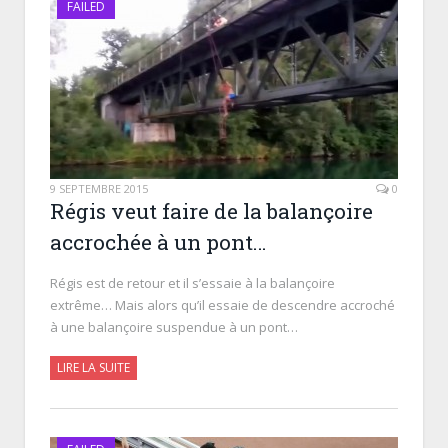
FAILED
9 SEPTEMBRE 2015
0
Régis veut faire de la balançoire
accrochée à un pont…
Régis est de retour et il s’essaie à la balançoire
extrême… Mais alors qu’il essaie de descendre accroché
à une balançoire suspendue à un pont…
LIRE LA SUITE