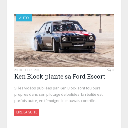
AUTO
28 OCTOBRE 2015
0
Ken Block plante sa Ford Escort
Si les vidéos publiées par Ken Block sont toujours
propres dans son pilotage de bolides, la réalité est
parfois autre, en témoigne le mauvais contrôle…
LIRE LA SUITE