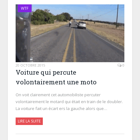
WTF
20 OCTOBRE 2015
0
Voiture qui percute
volontairement une moto
On voit clairement cet automobiliste percuter
volontairement le motard qui était en train de le doubler.
La voiture fait un écart ers la gauche alors que…
LIRE LA SUITE