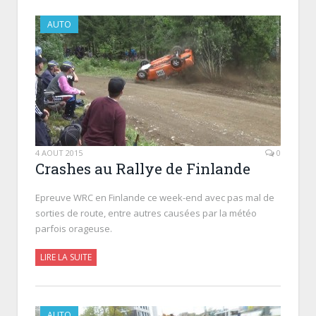
AUTO
4 AOÛT 2015
0
Crashes au Rallye de Finlande
Epreuve WRC en Finlande ce week-end avec pas mal de
sorties de route, entre autres causées par la météo
parfois orageuse.
LIRE LA SUITE
AUTO