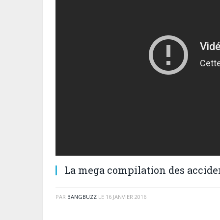
La mega compilation des acciden
PAR
BANGBUZZ
LE
16 JANVIER 2016