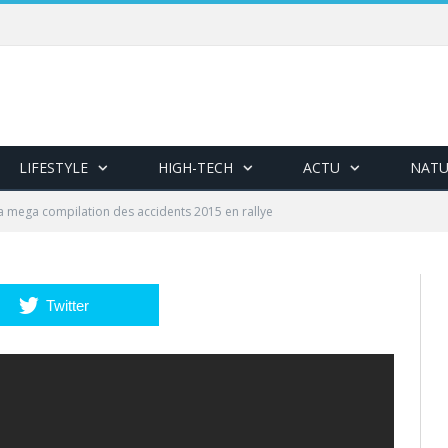
LIFESTYLE
HIGH-TECH
ACTU
NATU
a mega compilation des accidents 2015 en rallye
Twitter