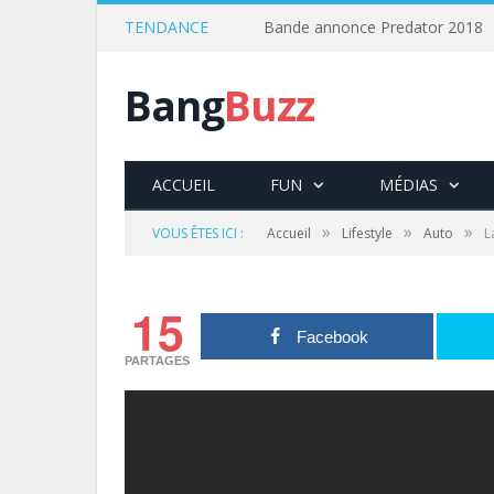
TENDANCE
Bande annonce Predator 2018
Bang
Buzz
ACCUEIL
FUN
MÉDIAS
»
»
»
VOUS ÊTES ICI :
Accueil
Lifestyle
Auto
L
15
Facebook
PARTAGES