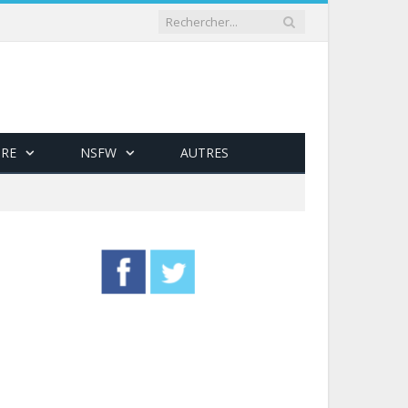
RE
NSFW
AUTRES