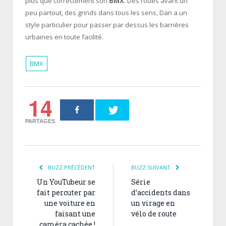
plus que correctement son
BMX
. Des roues avant un
peu partout, des grinds dans tous les sens, Dan a un
style particulier pour passer par dessus les barrières
urbaines en toute facilité.
BMX
14
PARTAGES
BUZZ PRÉCÉDENT
BUZZ SUIVANT
Un YouTubeur se
Série
fait percuter par
d’accidents dans
une voiture en
un virage en
faisant une
vélo de route
caméra cachée !