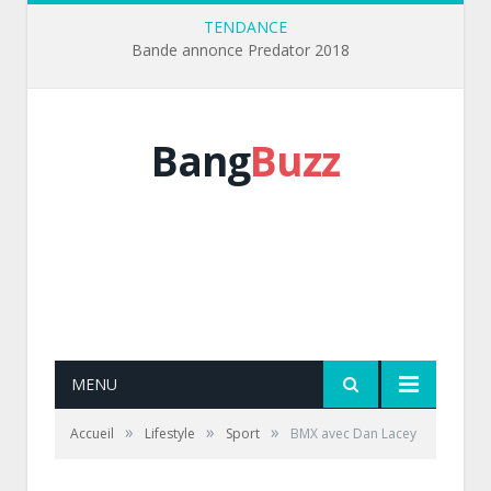
TENDANCE
Bande annonce Predator 2018
Bang
Buzz
MENU
»
»
»
Accueil
Lifestyle
Sport
BMX avec Dan Lacey