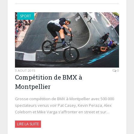
SPORT
3 AOÛT 2015
0
Compétition de BMX à
Montpellier
Grosse compétition de BMX à Montpellier avec 500 000
spectateurs venus voir Pat Casey, Kevin Peraza, Alex
Coleborn et Mike Varga s’affronter en street et sur…
LIRE LA SUITE