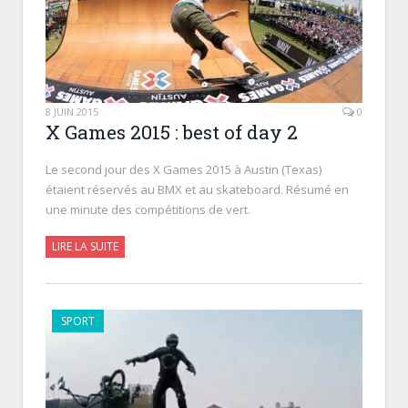
8 JUIN 2015
0
X Games 2015 : best of day 2
Le second jour des X Games 2015 à Austin (Texas)
étaient réservés au BMX et au skateboard. Résumé en
une minute des compétitions de vert.
LIRE LA SUITE
SPORT