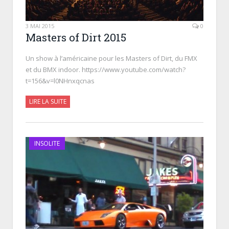
3 MAI 2015
0
Masters of Dirt 2015
Un show à l’américaine pour les Masters of Dirt, du FMX
et du BMX indoor. https://www.youtube.com/watch?
t=156&v=l0NHnxqcnas
LIRE LA SUITE
INSOLITE