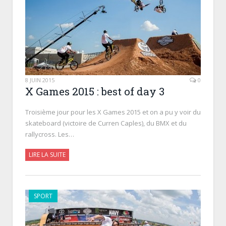
8 JUIN 2015
0
X Games 2015 : best of day 3
Troisième jour pour les X Games 2015 et on a pu y voir du
skateboard (victoire de Curren Caples), du BMX et du
rallycross. Les…
LIRE LA SUITE
SPORT