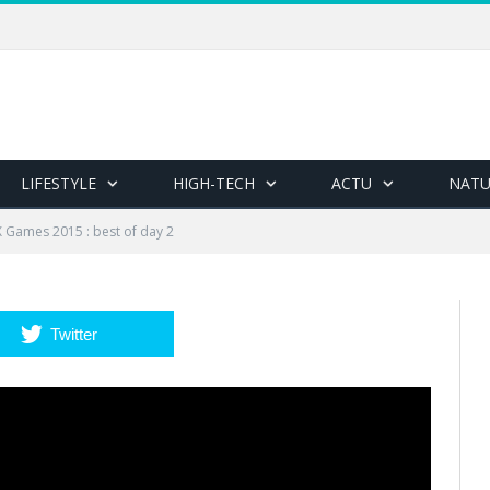
LIFESTYLE
HIGH-TECH
ACTU
NATU
X Games 2015 : best of day 2
Twitter