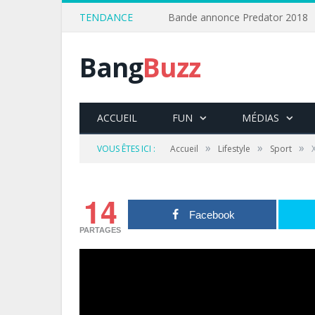
TENDANCE
Bande annonce Predator 2018
Bang
Buzz
ACCUEIL
FUN
MÉDIAS
»
»
»
VOUS ÊTES ICI :
Accueil
Lifestyle
Sport
14
Facebook
PARTAGES