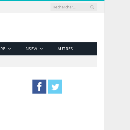
RE
NSFW
AUTRES