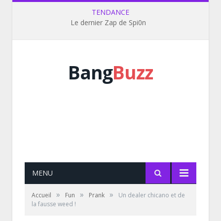
TENDANCE
Le dernier Zap de Spi0n
Bang
Buzz
MENU
»
»
»
Accueil
Fun
Prank
Un dealer chicano et de
la fausse weed !