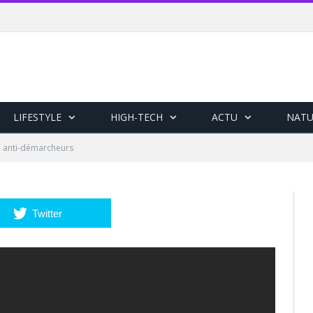
LIFESTYLE
HIGH-TECH
ACTU
NATU
e anti-démarcheurs
Twitter