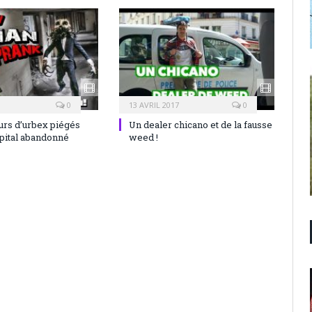
0
13 AVRIL 2017
0
rs d’urbex piégés
Un dealer chicano et de la fausse
pital abandonné
weed !