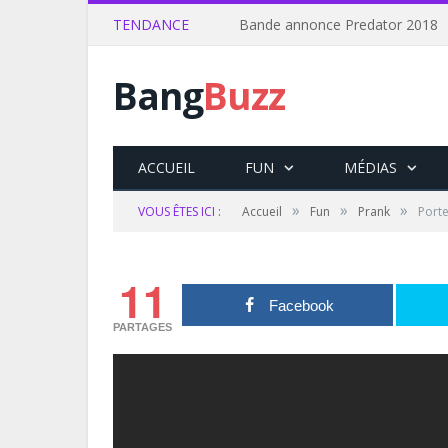
TENDANCE
Bande annonce Predator 2018
Bang
Buzz
ACCUEIL
FUN
MÉDIAS
»
»
»
VOUS ÊTES ICI :
Accueil
Fun
Prank
Port
11
Facebook
PARTAGES