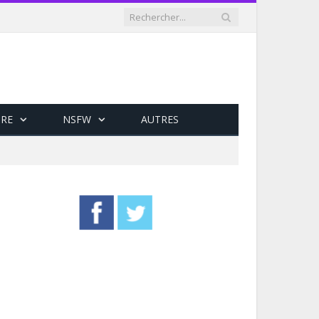
RE
NSFW
AUTRES