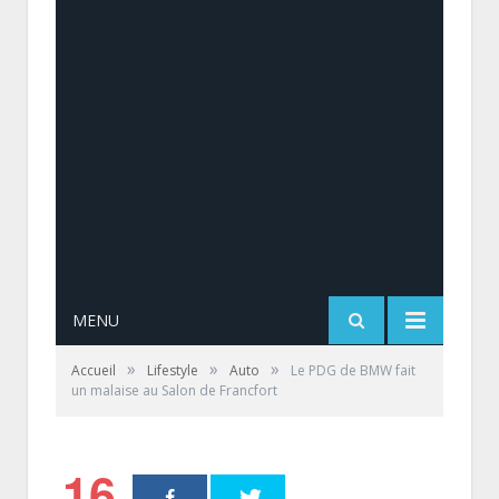
MENU
»
»
»
Accueil
Lifestyle
Auto
Le PDG de BMW fait
un malaise au Salon de Francfort
16