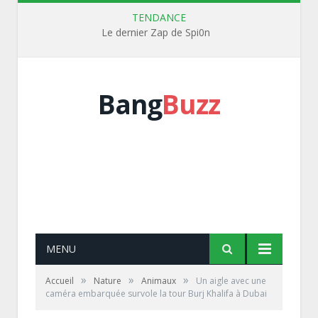
TENDANCE
Le dernier Zap de Spi0n
Bang
Buzz
MENU
»
»
»
Accueil
Nature
Animaux
Un aigle avec une
caméra embarquée survole la tour Burj Khalifa à Dubai