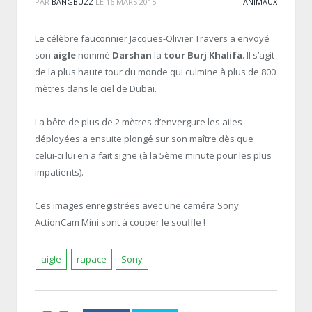
PAR
BANGBUZZ
LE
16 MARS 2015
ANIMAUX
Le célèbre fauconnier Jacques-Olivier Travers a envoyé
son
aigle
nommé
Darshan
la
tour Burj Khalifa
. Il s’agit
de la plus haute tour du monde qui culmine à plus de 800
mètres dans le ciel de Dubaï.
La bête de plus de 2 mètres d’envergure les ailes
déployées a ensuite plongé sur son maître dès que
celui-ci lui en a fait signe (à la 5ème minute pour les plus
impatients).
Ces images enregistrées avec une caméra Sony
ActionCam Mini sont à couper le souffle !
aigle
rapace
Sony