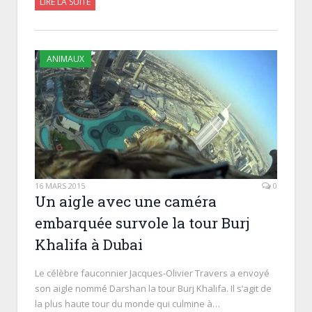
LIRE LA SUITE
ANIMAUX
16 MARS 2015
0
Un aigle avec une caméra
embarquée survole la tour Burj
Khalifa à Dubai
Le célèbre fauconnier Jacques-Olivier Travers a envoyé
son aigle nommé Darshan la tour Burj Khalifa. Il s’agit de
la plus haute tour du monde qui culmine à…