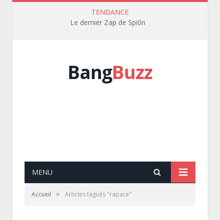
TENDANCE
Le dernier Zap de Spi0n
Bang
Buzz
MENU
»
Accueil
Articles tagués "rapace"