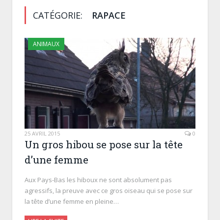
CATÉGORIE:
RAPACE
ANIMAUX
25 AVRIL 2015
0
Un gros hibou se pose sur la tête
d’une femme
Aux Pays-Bas les hiboux ne sont absolument pas
agressifs, la preuve avec ce gros oiseau qui se pose sur
la tête d’une femme en pleine…